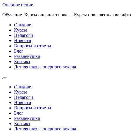
Перейти
Оперное пение
к
Обучение. Курсы оперного вокала. Курсы повышения квалифик
содержимому
О школе
Курсы
Педагоги
Новости
Вопросы и ответы
Блог
Развлекушки
Контакт
Летняя школа оперного вокала
О школе
Курсы
Педагоги
Новости
Вопросы и ответы
Блог
Развлекушки
Контакт
Летняя школа оперного вокала