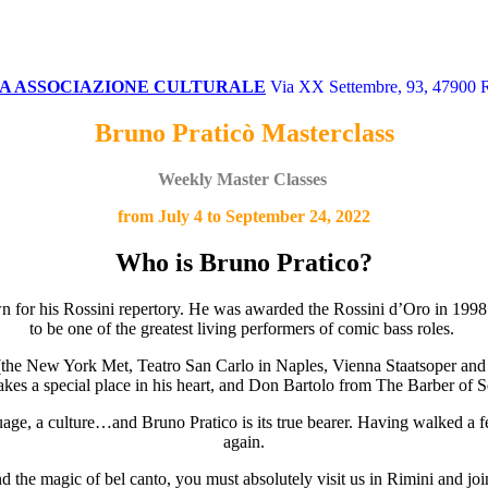
A ASSOCIAZIONE CULTURALE
Via XX Settembre, 93, 47900 R
Bruno Praticò Masterclass
Weekly Master Classes
from July 4 to September 24, 2022
Who is Bruno Pratico?
wn for his Rossini repertory. He was awarded the Rossini d’Oro in 1998
to be one of the greatest living performers of comic bass roles.
the New York Met, Teatro San Carlo in Naples, Vienna Staatsoper and the
akes a special place in his heart, and Don Bartolo from The Barber of Se
nguage, a culture…and Bruno Pratico is its true bearer. Having walked a
again.
nd the magic of bel canto, you must absolutely visit us in Rimini and jo